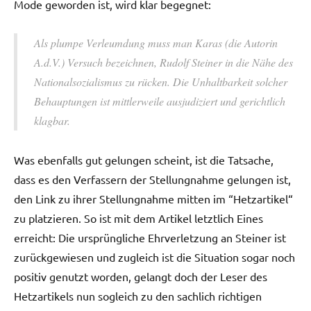
Mode geworden ist, wird klar begegnet:
Als plumpe Verleumdung muss man Karas (die Autorin
A.d.V.) Versuch bezeichnen, Rudolf Steiner in die Nähe des
Nationalsozialismus zu rücken. Die Unhaltbarkeit solcher
Behauptungen ist mittlerweile ausjudiziert und gerichtlich
klagbar.
Was ebenfalls gut gelungen scheint, ist die Tatsache,
dass es den Verfassern der Stellungnahme gelungen ist,
den Link zu ihrer Stellungnahme mitten im “Hetzartikel“
zu platzieren. So ist mit dem Artikel letztlich Eines
erreicht: Die ursprüngliche Ehrverletzung an Steiner ist
zurückgewiesen und zugleich ist die Situation sogar noch
positiv genutzt worden, gelangt doch der Leser des
Hetzartikels nun sogleich zu den sachlich richtigen