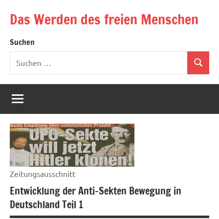
Zum
Das Werden des freien Menschen
Inhalt
springen
Suchen
Suchen
Suchen
nach:
Zeitungsausschnitt
Entwicklung der Anti-Sekten Bewegung in
Deutschland Teil 1