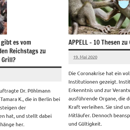
gibt es vom
APPELL – 10 Thesen zu
den Reichstags zu
19. Mai 2020
Grill?
stephan
Ein
Kommentar
Die Coronakrise hat ein vo
Institutionen gezeigt. Insti
Erkenntnis und zur Verantw
uftragte Dr. Pöhlmann
ausführende Organe, die d
Tamara K., die in Berlin bei
Kraft verleihen. Sie sind 
steigen der
Mitläufer. Dennoch beansp
n hat, und stellt dabei
und Gültigkeit.
änge her.