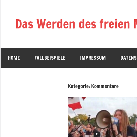
Zum
Inhalt
Das Werden des freien
springen
HOME
FALLBEISPIELE
IMPRESSUM
DATENS
Kategorie:
Kommentare