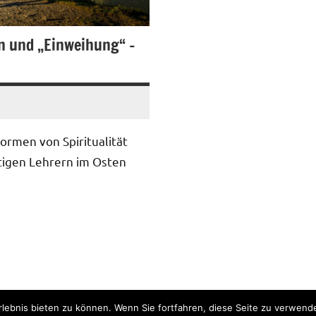
en und „Einweihung“ –
ormen von Spiritualität
tigen Lehrern im Osten
ebnis bieten zu können. Wenn Sie fortfahren, diese Seite zu verwende