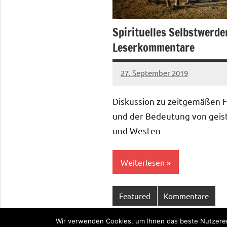
Spirituelles Selbstwerd
Leserkommentare
27. September 2019
admin
8
Kommentare
Diskussion zu zeitgemäßen F
und der Bedeutung von geis
und Westen
Weiterlesen
Featured
Kommentare
Wir verwenden Cookies, um Ihnen das beste Nutzererl