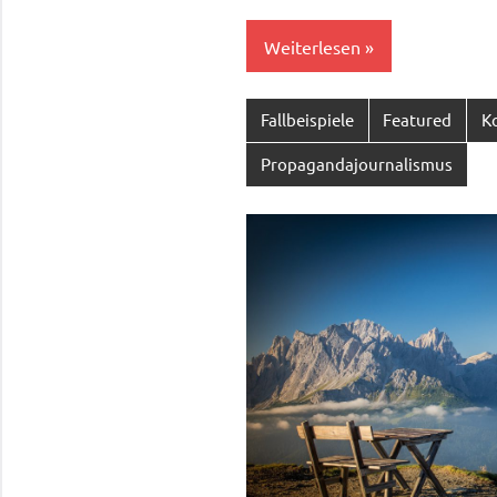
Weiterlesen
Fallbeispiele
Featured
K
Propagandajournalismus