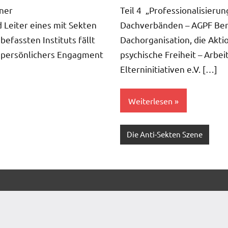
Kommentare
iner
Teil 4 „Professionalisieru
 Leiter eines mit Sekten
Dachverbänden – AGPF Ber
efassten Instituts fällt
Dachorganisation, die Aktio
n persönlichers Engagment
psychische Freiheit – Arbei
Elterninitiativen e.V. […]
Weiterlesen
Die Anti-Sekten Szene