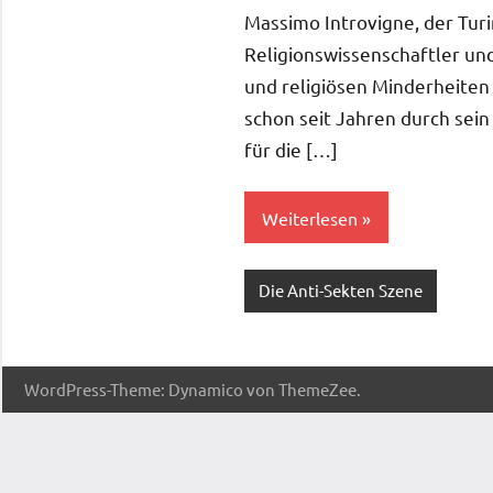
Kommentare
Massimo Introvigne, der Tur
Religionswissenschaftler und
und religiösen Minderheiten b
schon seit Jahren durch sei
für die […]
Weiterlesen
Die Anti-Sekten Szene
WordPress-Theme: Dynamico von ThemeZee.